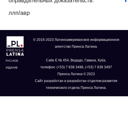
оправдательных доказательств.
ллп/авр
© 2016-2023 Латиноамериканское информационное
агентство Пренса Латина.
Calle E № 454, Ведадо, Гавана, Куба.
РУССКОЕ
телефон: (+53) 7 838 3496, (+53) 7 838 3497
ИЗДАНИЕ
Пренса Латина © 2023
Сайт разработан и разработан отделом развития
технического отдела Пренса Латина.