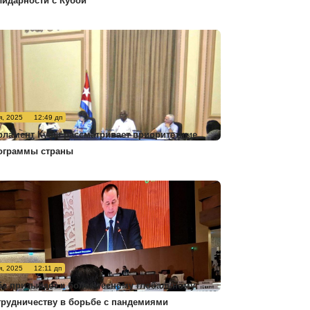
лидарности с Кубой
я, 2025
12:49 дп
рламент Кубы рассматривает приоритетные
ограммы страны
я, 2025
12:11 дп
ба призывает к более тесному глобальному
трудничеству в борьбе с пандемиями