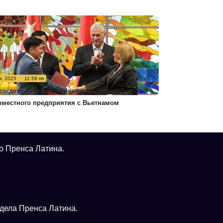
я, 2025
11:59 пп
езидент Кубы подчеркивает создание
вместного предприятия с Вьетнамом
о Пренса Латина.
тдела Пренса Латина.