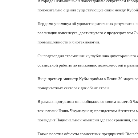
В городе Шэньчжэнь он побеседовал с секретарем город
положительно оценил существующие связи между Кубой
Пердомо упомянул об удовлетворительных результатах в
реализации консенсуса, достигнутого с председателем С
промышленности и биотехнологий.
Он подтвердил стремление к углублению двустороннего 
совместной работы по выявлению возможностей и разви
Вице-премьер-министр Кубы прибыл в Пекин 30 марта во 
приоритетных секторах для обеих стран.
В рамках программы он пообщался со своим коллегой Ч
технологий Цзинь Чжуанлуном; президентом Агентства м
президент Национальной комиссии здравоохранения, сре
Также посетил объекты совместных предприятий
Biotec