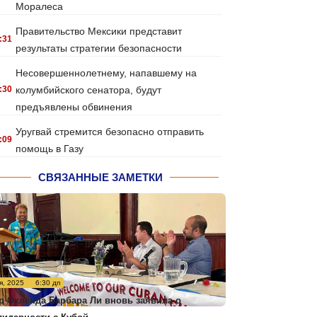
Моралеса
Правительство Мексики представит
:31
результаты стратегии безопасности
Несовершеннолетнему, напавшему на
:30
колумбийского сенатора, будут
предъявлены обвинения
Уругвай стремится безопасно отправить
:09
помощь в Газу
СВЯЗАННЫЕ ЗАМЕТКИ
я, 2025
6:30 дп
р Окленда Барбара Ли вновь заявила о