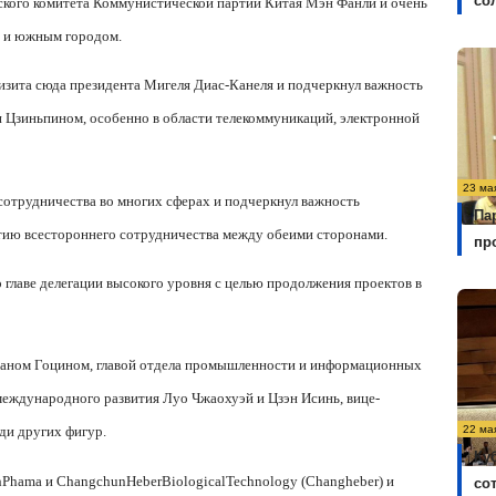
со
ского комитета Коммунистической партии Китая Мэн Фанли и очень
 и южным городом.
изита сюда президента Мигеля Диас-Канеля и подчеркнул важность
и Цзиньпином, особенно в области телекоммуникаций, электронной
23 ма
сотрудничества во многих сферах и подчеркнул важность
Па
тию всестороннего сотрудничества между обеими сторонами.
пр
главе делегации высокого уровня с целью продолжения проектов в
жаном Гоцином, главой отдела промышленности и информационных
еждународного развития Луо Чжаохуэй и Цзэн Исинь, вице-
22 ма
ди других фигур.
Ку
h
Phama
и
Changchun
Heber
Biological
Technology
(
Changheber
) и
со