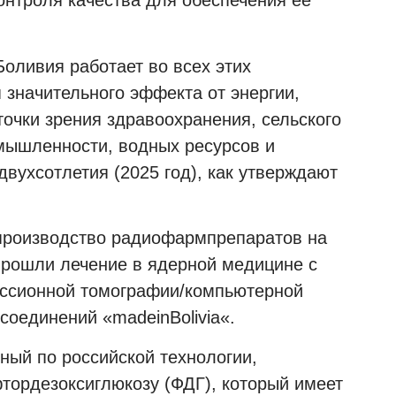
онтроля качества для обеспечения ее
оливия работает во всех этих
 значительного эффекта от энергии,
очки зрения здравоохранения, сельского
мышленности, водных ресурсов и
вухсотлетия (2025 год), как утверждают
 производство радиофармпрепаратов на
 прошли лечение в ядерной медицине с
ссионной томографии/компьютерной
 соединений «
madeinBolivia
«.
ный по российской технологии,
ордезоксиглюкозу (ФДГ), который имеет