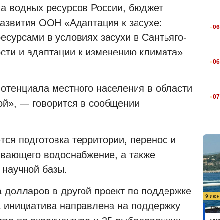
а водных ресурсов России, бюджет
.
азвития ООН «Адаптация к засухе:
06
есурсами в условиях засухи в Сантьяго-
сти и адаптации к изменению климата»
.
06
потенциала местного населения в области
.
07
ой», — говорится в сообщении
ся подготовка территории, перенос и
ивающего водоснабжение, а также
 научной базы.
а долларов в другой проект по поддержке
9 июн
а инициатива направлена на поддержку
Пр