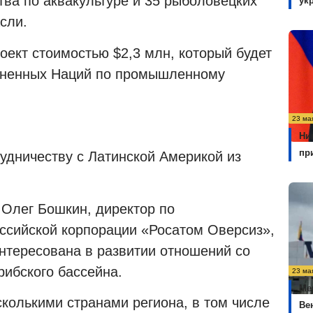
тва по аквакультуре и 35 рыболовецких
ук
сли.
оект стоимостью $2,3 млн, который будет
иненных Наций по промышленному
23 ма
Ни
пр
удничеству с Латинской Америкой из
 Олег Бошкин, директор по
ссийской корпорации «Росатом Оверсиз»,
интересована в развитии отношений со
рибского бассейна.
23 ма
Ме
колькими странами региона, в том числе
Ве