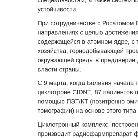
специальностям, а также систем к
устойчивости.
При сотрудничестве с Росатомом Б
направлениях с целью достижения
содержащейся в атомном ядре, с т
хозяйства, горнодобывающей про
окружающей среды в преддверии д
власти страны.
С 9 марта, когда Боливия начала
циклотроне
CIDNT
, 87 пациентов
помощью ПЭТ/КТ (позитронно-эми
томографии) на основе этого типа
Циклотронный комплекс, построен
производит радиофармпрепарат фт