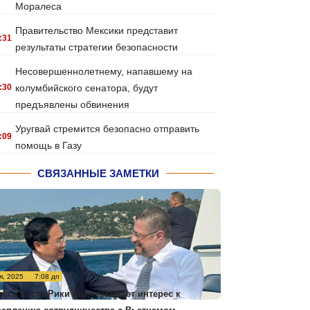
Моралеса
Правительство Мексики представит
:31
результаты стратегии безопасности
Несовершеннолетнему, напавшему на
:30
колумбийского сенатора, будут
предъявлены обвинения
Уругвай стремится безопасно отправить
:09
помощь в Газу
СВЯЗАННЫЕ ЗАМЕТКИ
я, 2025
7:08 дп
есса Коста-Рики подчеркивает интерес к