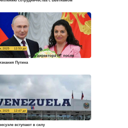
реплению сотрудничества с Вьетнамом
я, 2025
12:53 дп
карагуа поздравила директора RT после
изнания Путина
я, 2025
12:47 дп
ры по обеспечению безопасности выборов в
несуэле вступают в силу