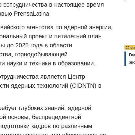
о сотрудничества в настоящее время
ервью
PrensaLatina
.
вийского агентства по ядерной энергии,
иональный проект и пятилетний план
ы до 2025 года в области
22 ма
йства, горнодобывающей
Гл
и науки и техники в образовании.
эк
трудничества является Центр
сти ядерных технологий (
CIDNTN
) в
ебует глубоких знаний, ядерной
ой основы, беспрецедентной
подготовки кадров по различным