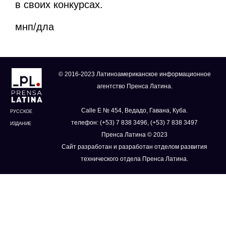
в своих конкурсах.
мнп/дла
© 2016-2023 Латиноамериканское информационное
агентство Пренса Латина.
Calle E № 454, Ведадо, Гавана, Куба.
РУССКОЕ
телефон: (+53) 7 838 3496, (+53) 7 838 3497
ИЗДАНИЕ
Пренса Латина © 2023
Сайт разработан и разработан отделом развития
технического отдела Пренса Латина.