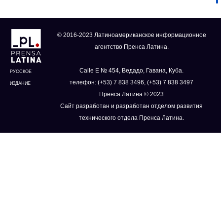
© 2016-2023 Латиноамериканское информационное
агентство Пренса Латина.
Calle E № 454, Ведадо, Гавана, Куба.
РУССКОЕ
телефон: (+53) 7 838 3496, (+53) 7 838 3497
ИЗДАНИЕ
Пренса Латина © 2023
Сайт разработан и разработан отделом развития
технического отдела Пренса Латина.