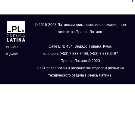
© 2016-2023 Латиноамериканское информационное
агентство Пренса Латина.
Calle E № 454, Ведадо, Гавана, Куба.
РУССКОЕ
телефон: (+53) 7 838 3496, (+53) 7 838 3497
ИЗДАНИЕ
Пренса Латина © 2023
Сайт разработан и разработан отделом развития
технического отдела Пренса Латина.