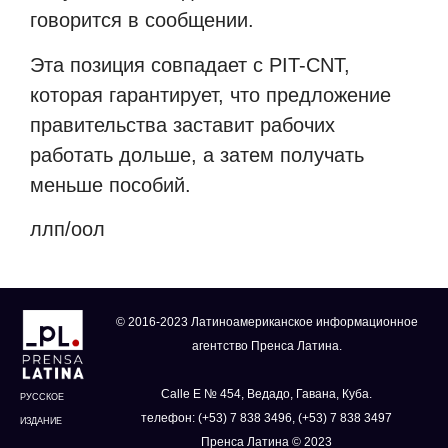
говорится в сообщении.
Эта позиция совпадает с PIT-CNT,
которая гарантирует, что предложение
правительства заставит рабочих
работать дольше, а затем получать
меньше пособий.
ллп/оол
© 2016-2023 Латиноамериканское информационное
агентство Пренса Латина.
Calle E № 454, Ведадо, Гавана, Куба.
РУССКОЕ
телефон: (+53) 7 838 3496, (+53) 7 838 3497
ИЗДАНИЕ
Пренса Латина © 2023