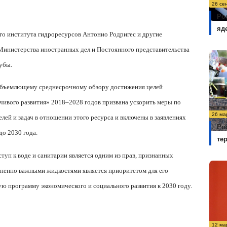
26 се
Ро
яд
ого института гидроресурсов Антонио Родригес и другие
 Министерства иностранных дел и Постоянного представительства
убы.
объемлющему среднесрочному обзору достижения целей
ивого развития» 2018–2028 годов призвана ускорить меры по
26 ма
ей и задач в отношении этого ресурса и включены в заявлениях
Ро
до 2030 года.
те
туп к воде и санитарии является одним из прав, признанных
зненно важными жидкостями является приоритетом для его
ую программу экономического и социального развития к 2030 году.
12 ма