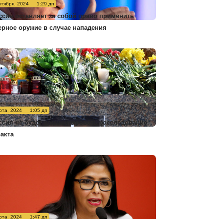
нтября, 2024
1:29 дп
ссия оставляет за собой право применить
ерное оружие в случае нападения
рта, 2024
1:05 дп
ссия не будет комментировать расследование
ракта
рта, 2024
1:47 дп