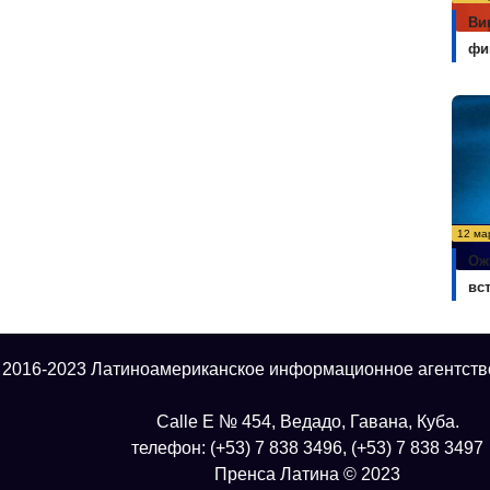
Ви
фи
12 ма
Ож
вс
 2016-2023 Латиноамериканское информационное агентств
Calle E № 454, Ведадо, Гавана, Куба.
телефон: (+53) 7 838 3496, (+53) 7 838 3497
Пренса Латина © 2023