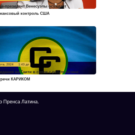
це-президент Венесуэлы осуждает
нансовый контроль США
рта, 2024
1:43 дп
идания на Гаити в связи с результатами
тречи КАРИКОМ
о Пренса Латина.