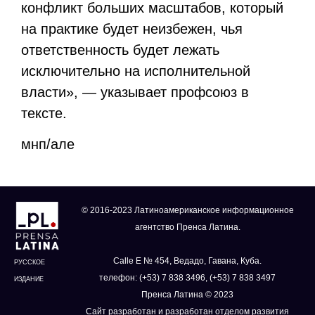
конфликт больших масштабов, который
на практике будет неизбежен, чья
ответственность будет лежать
исключительно на исполнительной
власти», — указывает профсоюз в
тексте.
мнп/але
© 2016-2023 Латиноамериканское информационное
агентство Пренса Латина.
Calle E № 454, Ведадо, Гавана, Куба.
РУССКОЕ
телефон: (+53) 7 838 3496, (+53) 7 838 3497
ИЗДАНИЕ
Пренса Латина © 2023
Сайт разработан и разработан отделом развития