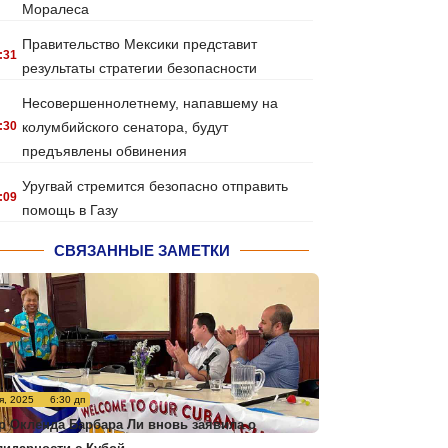
Моралеса
Правительство Мексики представит
:31
результаты стратегии безопасности
Несовершеннолетнему, напавшему на
:30
колумбийского сенатора, будут
предъявлены обвинения
Уругвай стремится безопасно отправить
:09
помощь в Газу
СВЯЗАННЫЕ ЗАМЕТКИ
я, 2025
6:30 дп
р Окленда Барбара Ли вновь заявила о