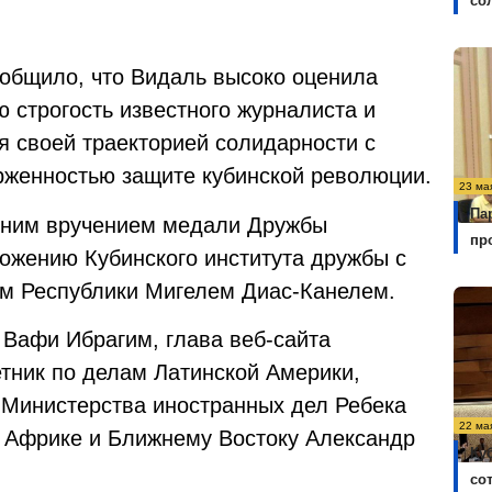
со
общило, что Видаль высоко оценила
 строгость известного журналиста и
я своей траекторией солидарности с
рженностью защите кубинской революции.
23 ма
Па
авним вручением медали Дружбы
пр
ложению Кубинского института дружбы с
ом Республики Мигелем Диас-Канелем.
 Вафи Ибрагим, глава веб-сайта
етник по делам Латинской Америки,
 Министерства иностранных дел Ребека
22 ма
 Африке и Ближнему Востоку Александр
Ку
со