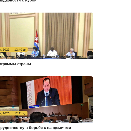
лидарности с Кубой
я, 2025
12:49 дп
рламент Кубы рассматривает приоритетные
ограммы страны
я, 2025
12:11 дп
ба призывает к более тесному глобальному
трудничеству в борьбе с пандемиями