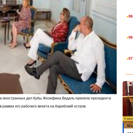
.
06
.
06
.
07
тра иностранных дел Кубы Жозефина Видаль приняла президента
 рамках его рабочего визита на Карибский остров.
5 июн
Мэ