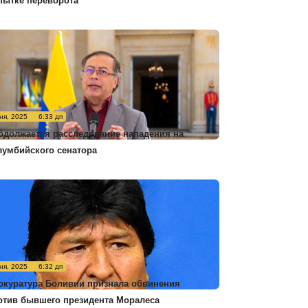
пытке переворота
ня, 2025
6:33 дп
одолжается расследование нападения на
лумбийского сенатора
ня, 2025
6:32 дп
окуратура Боливии признала обвинения
отив бывшего президента Моралеса