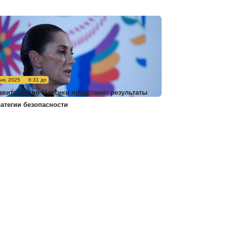
ня, 2025
6:31 дп
авительство Мексики представит результаты
ратегии безопасности