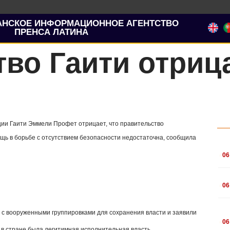
АНСКОЕ ИНФОРМАЦИОННОЕ АГЕНТСТВО
ПРЕНСА ЛАТИНА
во Гаити отрица
ции Гаити Эммели Профет отрицает, что правительство
щь в борьбе с отсутствием безопасности недостаточна, сообщила
.
06
.
06
зе с вооруженными группировками для сохранения власти и заявили
.
06
ы в стране была легитимная исполнительная власть.