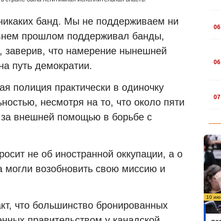
.
никаких банд. Мы не поддерживаем ни
06
давнем прошлом поддерживал банды,
а, заверив, что намерение нынешней
.
06
на путь демократии.
ая полиция практически в одиночку
.
07
ностью, несмотря на то, что около пяти
 за внешней помощью в борьбе с
росит не об иностранной оккупации, а о
 могли возобновить свою миссию и
10 ию
акт, что большинство бронированных
Бо
енных правительством у канадской