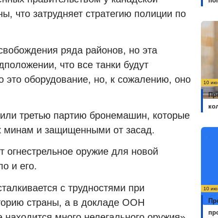
по
ны, что затрудняет стратегию полиции по
свобождения ряда районов, но эта
дположении, что все танки будут
 это оборудование, но, к сожалению, оно
10 ию
Пр
ко
чили третью партию бронемашин, которые
к минам и защищенными от засад.
т огнестрельное оружие для новой
о и его.
сталкивается с трудностями при
10 ию
торию страны, а в докладе ООН
Пр
пр
те находится много нелегального оружия».