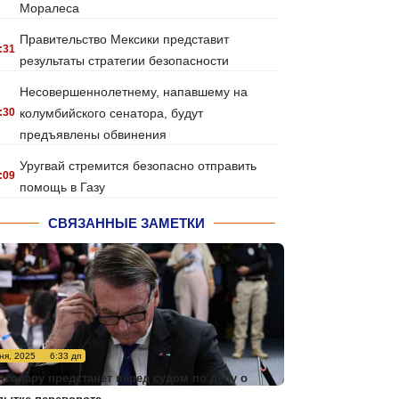
Моралеса
Правительство Мексики представит
:31
результаты стратегии безопасности
Несовершеннолетнему, напавшему на
:30
колумбийского сенатора, будут
предъявлены обвинения
Уругвай стремится безопасно отправить
:09
помощь в Газу
СВЯЗАННЫЕ ЗАМЕТКИ
ня, 2025
6:33 дп
лсонару предстанет перед судом по делу о