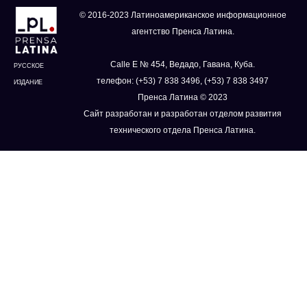
© 2016-2023 Латиноамериканское информационное
агентство Пренса Латина.
Calle E № 454, Ведадо, Гавана, Куба.
РУССКОЕ
телефон: (+53) 7 838 3496, (+53) 7 838 3497
ИЗДАНИЕ
Пренса Латина © 2023
Сайт разработан и разработан отделом развития
технического отдела Пренса Латина.