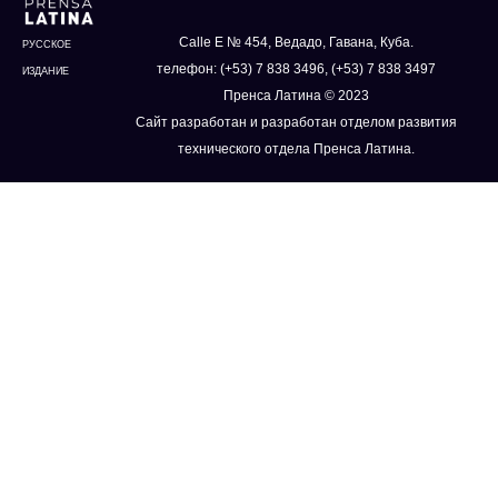
Calle E № 454, Ведадо, Гавана, Куба.
РУССКОЕ
телефон: (+53) 7 838 3496, (+53) 7 838 3497
ИЗДАНИЕ
Пренса Латина © 2023
Сайт разработан и разработан отделом развития
технического отдела Пренса Латина.