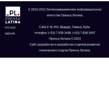
© 2016-2023 Латиноамериканское информационное
агентство Пренса Латина.
Calle E № 454, Ведадо, Гавана, Куба.
РУССКОЕ
телефон: (+53) 7 838 3496, (+53) 7 838 3497
ИЗДАНИЕ
Пренса Латина © 2023
Сайт разработан и разработан отделом развития
технического отдела Пренса Латина.