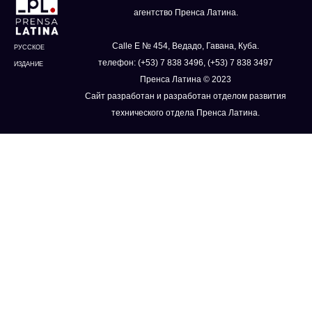
агентство Пренса Латина.
Calle E № 454, Ведадо, Гавана, Куба.
РУССКОЕ
телефон: (+53) 7 838 3496, (+53) 7 838 3497
ИЗДАНИЕ
Пренса Латина © 2023
Сайт разработан и разработан отделом развития
технического отдела Пренса Латина.