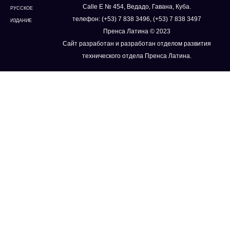
Calle E № 454, Ведадо, Гавана, Куба.
РУССКОЕ
телефон: (+53) 7 838 3496, (+53) 7 838 3497
ИЗДАНИЕ
Пренса Латина © 2023
Сайт разработан и разработан отделом развития
технического отдела Пренса Латина.