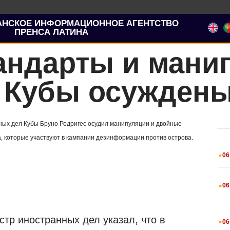
АНСКОЕ ИНФОРМАЦИОННОЕ АГЕНТСТВО
ПРЕНСА ЛАТИНА
андарты и мани
 Кубы осужден
ных дел Кубы Бруно Родригес осудил манипуляции и двойные
, которые участвуют в кампании дезинформации против острова.
.
06
.
06
.
тр иностранных дел указал, что в
06