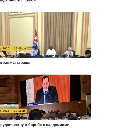
лидарности с Кубой
я, 2025
12:49 дп
рламент Кубы рассматривает приоритетные
ограммы страны
я, 2025
12:11 дп
ба призывает к более тесному глобальному
трудничеству в борьбе с пандемиями