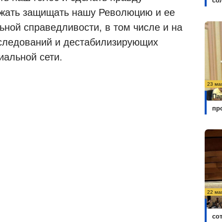
со
лжать защищать нашу Революцию и ее
ьной справедливости, в том числе и на
следований и дестабилизирующих
иальной сети.
23 ма
Па
пр
22 ма
Ку
со