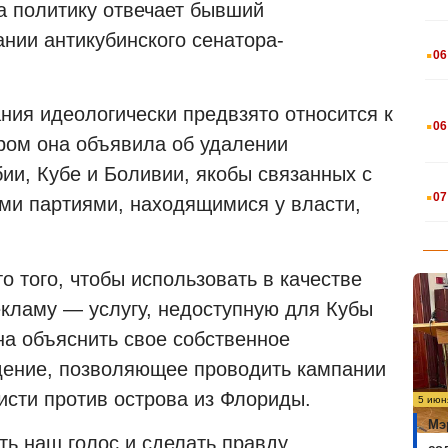
а политику отвечает бывший
нии антикубинского сенатора-
.
06
.
ния идеологически предвзято относится к
06
ором она объявила об удалении
ии, Кубе и Боливии, якобы связанных с
.
07
ми партиями, находящимися у власти,
о того, чтобы использовать в качестве
екламу — услугу, недоступную для Кубы
а объяснить свое собственное
дение, позволяющее проводить кампании
исти против острова из Флориды.
5 июн
Мэ
ть наш голос и сделать правду