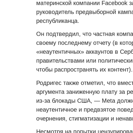
материнской компании Facebook з
руководитель предвыборной кампа
республиканца.
Он подтвердил, что частная компа
своему последнему отчету (в кот
«неаутентичных» аккаунтов в Серб
правительствами или политически
чтобы распространять их контент).
Родригес также отметил, что вмест
аргумента заниженную плату за р
из-за блокады США, — Meta должн
неаутентичное и предвзятое пове
очернения, стигматизации и ненав
Несмотря на попытки цензурирова