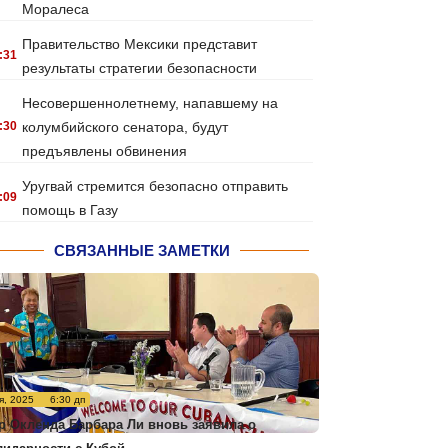
Моралеса
Правительство Мексики представит
:31
результаты стратегии безопасности
Несовершеннолетнему, напавшему на
:30
колумбийского сенатора, будут
предъявлены обвинения
Уругвай стремится безопасно отправить
:09
помощь в Газу
СВЯЗАННЫЕ ЗАМЕТКИ
я, 2025
6:30 дп
р Окленда Барбара Ли вновь заявила о