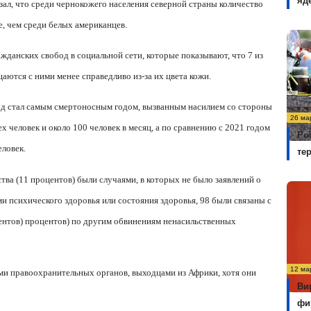
яд
азал, что среди чернокожего населения северной страны количество
е, чем среди белых американцев.
данских свобод в социальной сети, которые показывают, что 7 из
ются с ними менее справедливо из-за их цвета кожи.
год стал самым смертоносным годом, вызванным насилием со стороны
26 ма
ех человек и около 100 человек в месяц, а по сравнению с 2021 годом
Ро
еловек.
те
тва (11 процентов) были случаями, в которых не было заявлений о
и психического здоровья или состояния здоровья, 98 были связаны с
ентов) процентов) по другим обвинениям ненасильственных
12 ма
ми правоохранительных органов, выходцами из Африки, хотя они
Ви
фи