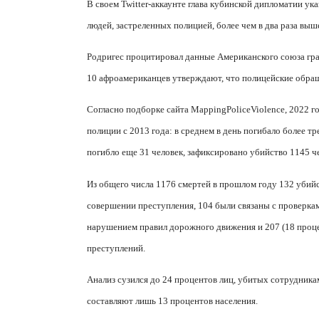
В своем
Twitter
-аккаунте глава кубинской дипломатии ук
людей, застреленных полицией, более чем в два раза выш
Родригес процитировал данные Американского союза граж
10 афроамериканцев утверждают, что полицейские обраща
Согласно подборке сайта
Mapping
Police
Violence
, 2022 
полиции с 2013 года: в среднем в день погибало более тр
погибло еще 31 человек, зафиксировано убийство 1145 ч
Из общего числа 1176 смертей в прошлом году 132 убийс
совершении преступления, 104 были связаны с проверкам
нарушением правил дорожного движения и 207 (18 проц
преступлений.
Анализ сузился до 24 процентов лиц, убитых сотрудника
составляют лишь 13 процентов населения.