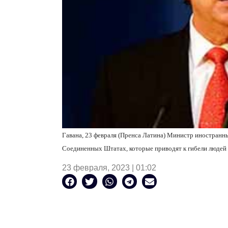
Гавана, 23 февраля (Пренса Латина) Министр иностранны
Соединенных Штатах, которые приводят к гибели людей 
23 февраля, 2023 | 01:02