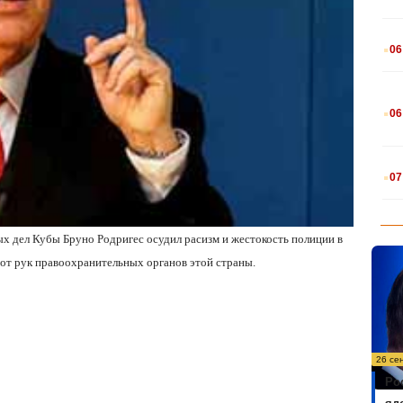
.
06
.
06
.
07
х дел Кубы Бруно Родригес осудил расизм и жестокость полиции в
от рук правоохранительных органов этой страны.
26 се
Ро