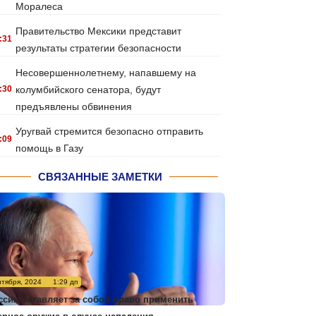
Моралеса
Правительство Мексики представит
:31
результаты стратегии безопасности
Несовершеннолетнему, напавшему на
:30
колумбийского сенатора, будут
предъявлены обвинения
Уругвай стремится безопасно отправить
:09
помощь в Газу
СВЯЗАННЫЕ ЗАМЕТКИ
нтября, 2024
1:29 дп
ссия оставляет за собой право применить