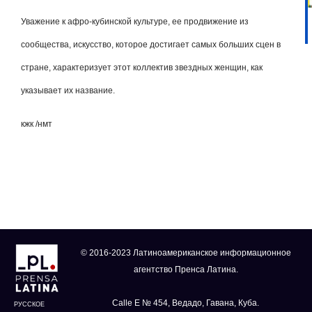
Уважение к афро-кубинской культуре, ее продвижение из
сообщества, искусство, которое достигает самых больших сцен в
стране, характеризует этот коллектив звездных женщин, как
указывает их название.
кжк /нмт
© 2016-2023 Латиноамериканское информационное
агентство Пренса Латина.
Calle E № 454, Ведадо, Гавана, Куба.
РУССКОЕ