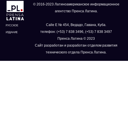
© 2016-2023 Латиноамериканское информационное
агентство Пренса Латина.
Calle E № 454, Ведадо, Гавана, Куба.
РУССКОЕ
телефон: (+53) 7 838 3496, (+53) 7 838 3497
ИЗДАНИЕ
Пренса Латина © 2023
Сайт разработан и разработан отделом развития
технического отдела Пренса Латина.