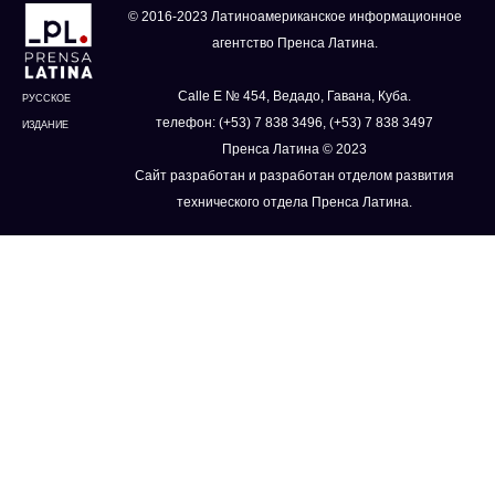
© 2016-2023 Латиноамериканское информационное
агентство Пренса Латина.
Calle E № 454, Ведадо, Гавана, Куба.
РУССКОЕ
телефон: (+53) 7 838 3496, (+53) 7 838 3497
ИЗДАНИЕ
Пренса Латина © 2023
Сайт разработан и разработан отделом развития
технического отдела Пренса Латина.