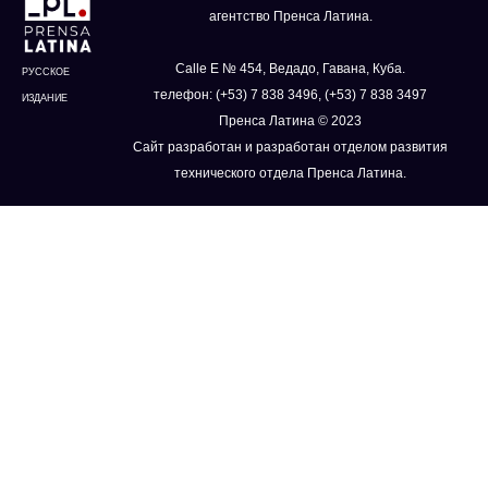
агентство Пренса Латина.
Calle E № 454, Ведадо, Гавана, Куба.
РУССКОЕ
телефон: (+53) 7 838 3496, (+53) 7 838 3497
ИЗДАНИЕ
Пренса Латина © 2023
Сайт разработан и разработан отделом развития
технического отдела Пренса Латина.