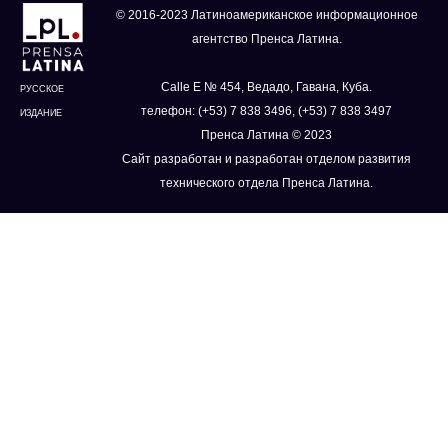
© 2016-2023 Латиноамериканское информационное
агентство Пренса Латина.
Calle E № 454, Ведадо, Гавана, Куба.
РУССКОЕ
телефон: (+53) 7 838 3496, (+53) 7 838 3497
ИЗДАНИЕ
Пренса Латина © 2023
Сайт разработан и разработан отделом развития
технического отдела Пренса Латина.