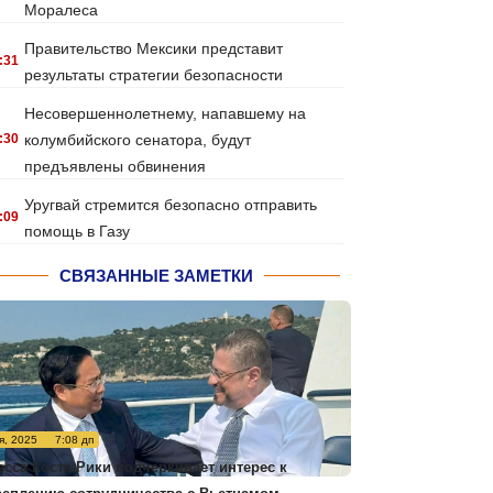
Моралеса
Правительство Мексики представит
:31
результаты стратегии безопасности
Несовершеннолетнему, напавшему на
:30
колумбийского сенатора, будут
предъявлены обвинения
Уругвай стремится безопасно отправить
:09
помощь в Газу
СВЯЗАННЫЕ ЗАМЕТКИ
я, 2025
7:08 дп
есса Коста-Рики подчеркивает интерес к