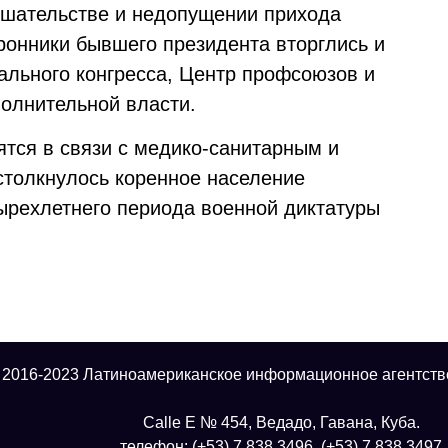
ешательстве и недопущении прихода
ронники бывшего президента вторглись и
ального конгресса, Центр профсоюзов и
олнительной власти.
тся в связи с медико-санитарным и
столкнулось коренное население
тырехлетнего периода военной диктатуры
 2016-2023 Латиноамериканское информационное агентств
Calle E № 454, Ведадо, Гавана, Куба.
телефон: (+53) 7 838 3496, (+53) 7 838 3497