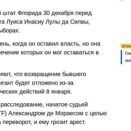
 штат Флорида 30 декабря перед
нта Луиса Инасиу Лулы да Силвы,
ыборах.
нь, когда он оставил власть, но она
22 ма
ечение которых он мог оставаться в
Гл
эк
яют, что возвращение бывшего
гант будет отложено из-за
ческих действий 8 января.
расследование, начатое судьей
TF) Александром де Мораесом с целью
переворот, и ему грозит арест.