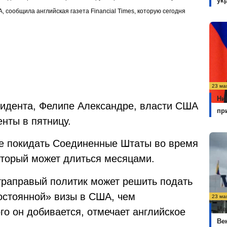
ук
 сообщила английская газета Financial Times, которую сегодня
23 ма
Ни
зидента, Фелипе Александре, власти США
пр
нты в пятницу.
не покидать Соединенные Штаты во время
оторый может длиться месяцами.
ьтраправый политик может решить подать
остоянной» визы в США, чем
23 ма
Ме
о он добивается, отмечает английское
Ве