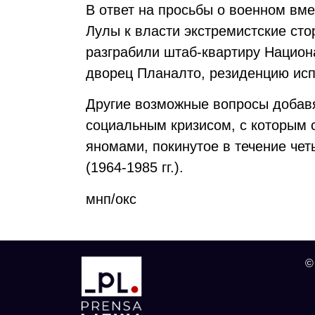
В ответ на просьбы о военном вм
Лулы к власти экстремистские сто
разграбили штаб-квартиру Национ
дворец Планалто, резиденцию исп
Другие возможные вопросы добавя
социальным кризисом, с которым 
яномами, покинутое в течение че
(1964-1985 гг.).
мнп
/
окс
©