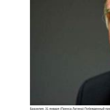
Бразилия, 31 января (Пренса Латина) Побежденный п