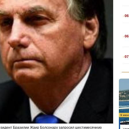
.
06
.
06
.
07
9 июн
Пр
резидент Бразилии Жаир Болсонару запросил шестимесячную