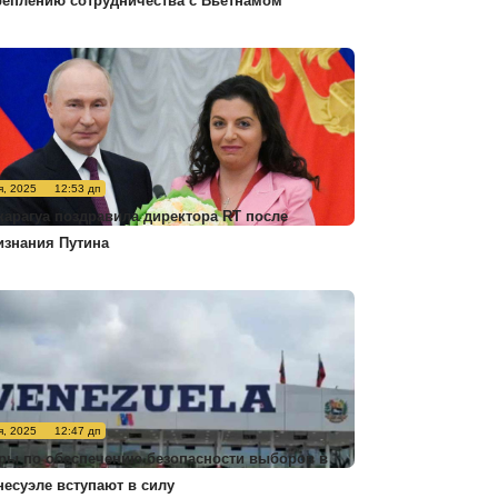
реплению сотрудничества с Вьетнамом
я, 2025
12:53 дп
карагуа поздравила директора RT после
изнания Путина
я, 2025
12:47 дп
ры по обеспечению безопасности выборов в
несуэле вступают в силу