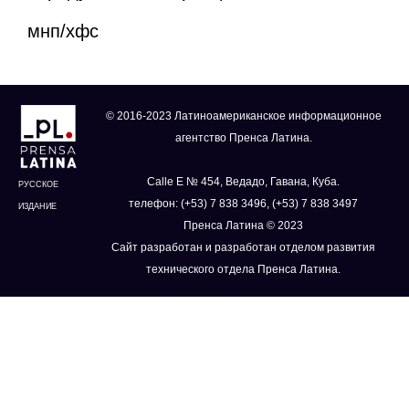
мнп/хфс
© 2016-2023 Латиноамериканское информационное
агентство Пренса Латина.
Calle E № 454, Ведадо, Гавана, Куба.
РУССКОЕ
телефон: (+53) 7 838 3496, (+53) 7 838 3497
ИЗДАНИЕ
Пренса Латина © 2023
Сайт разработан и разработан отделом развития
технического отдела Пренса Латина.