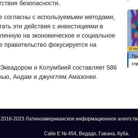
тствия безопасности.
не согласны с используемыми методами,
тать эти действия с инвестициями в
вленную на экономическое и социальное
е правительство фокусируется на
10 ию
Пр
ст
 Эквадором и Колумбией составляет 586
жью, Андам и джунглям Амазонки.
 2016-2023 Латиноамериканское информационное агентств
Calle E № 454, Ведадо, Гавана, Куба.