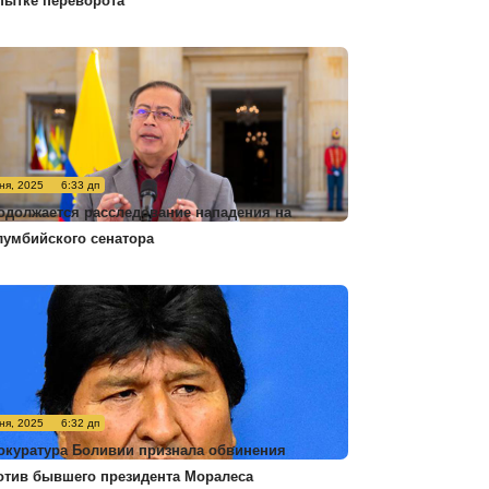
пытке переворота
ня, 2025
6:33 дп
одолжается расследование нападения на
лумбийского сенатора
ня, 2025
6:32 дп
окуратура Боливии признала обвинения
отив бывшего президента Моралеса