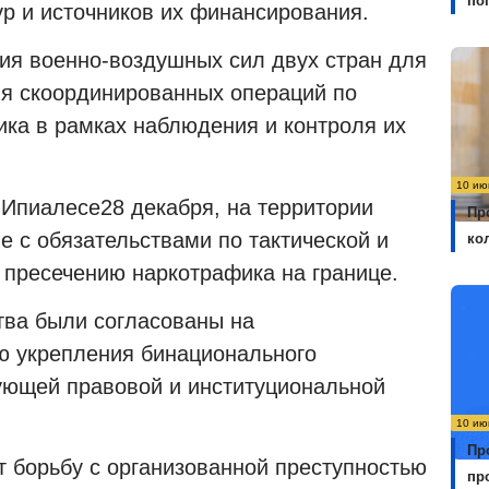
по
р и источников их финансирования.
ия военно-воздушных сил двух стран для
я скоординированных операций по
ка в рамках наблюдения и контроля их
10 ию
 Ипиалесе28 декабря, на территории
Пр
 с обязательствами по тактической и
ко
 пресечению наркотрафика на границе.
тва были согласованы на
ю укрепления бинационального
ующей правовой и институциональной
10 ию
Пр
 борьбу с организованной преступностью
пр