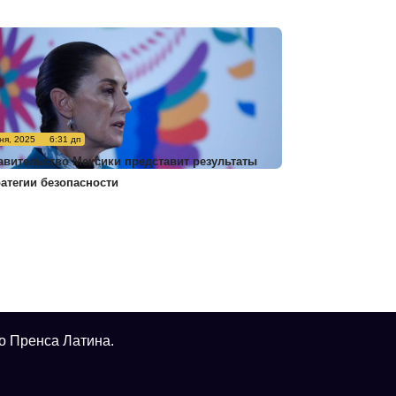
ня, 2025
6:31 дп
авительство Мексики представит результаты
ратегии безопасности
о Пренса Латина.