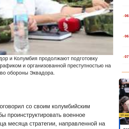
.
06
.
06
.
07
адор и Колумбия продолжают подготовку
трафиком и организованной преступностью на
во обороны Эквадора.
поговорил со своим колумбийским
бы проинструктировать военное
10 ию
Бо
ца месяца стратегии, направленной на