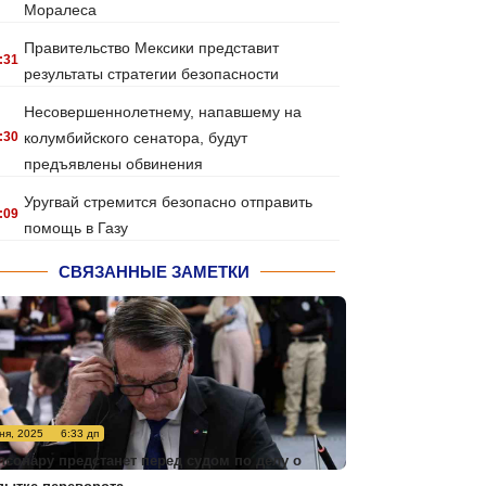
Моралеса
Правительство Мексики представит
:31
результаты стратегии безопасности
Несовершеннолетнему, напавшему на
:30
колумбийского сенатора, будут
предъявлены обвинения
Уругвай стремится безопасно отправить
:09
помощь в Газу
СВЯЗАННЫЕ ЗАМЕТКИ
ня, 2025
6:33 дп
лсонару предстанет перед судом по делу о