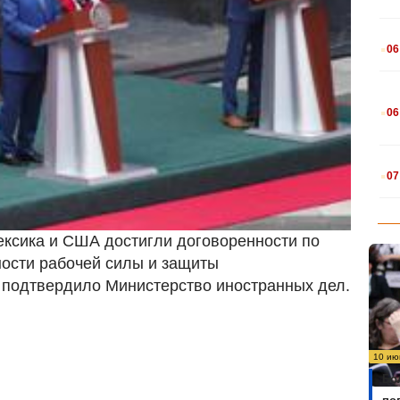
.
06
.
06
.
07
ексика и США достигли договоренности по
ости рабочей силы и защиты
, подтвердило Министерство иностранных дел.
10 ию
Бо