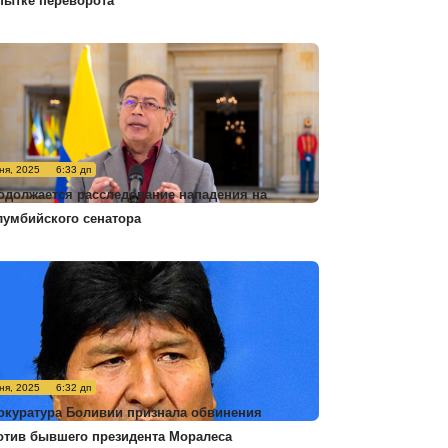
пытке переворота
ня, 2025
6:33 дп
одолжается расследование нападения на
лумбийского сенатора
ня, 2025
6:32 дп
окуратура Боливии признала обвинения
отив бывшего президента Моралеса