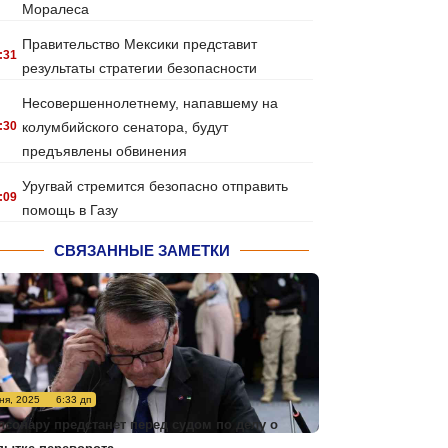
Моралеса
Правительство Мексики представит
:31
результаты стратегии безопасности
Несовершеннолетнему, напавшему на
:30
колумбийского сенатора, будут
предъявлены обвинения
Уругвай стремится безопасно отправить
:09
помощь в Газу
СВЯЗАННЫЕ ЗАМЕТКИ
ня, 2025
6:33 дп
лсонару предстанет перед судом по делу о