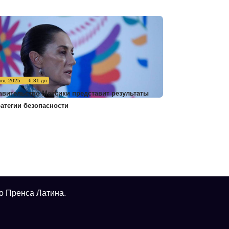
ня, 2025
6:31 дп
авительство Мексики представит результаты
ратегии безопасности
о Пренса Латина.