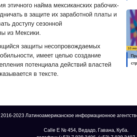
ия этичного найма мексиканских рабочих-
дничать в защите их заработной платы и
вать доступу сезонной
лы из Мексики.
сающийся защиты несопровождаемых
10 ию
обильности, имеет целью создание
Пр
ст
епления потенциала действий властей
азывается в тексте.
 2016-2023 Латиноамериканское информационное агентств
Calle E № 454, Ведадо, Гавана, Куба.