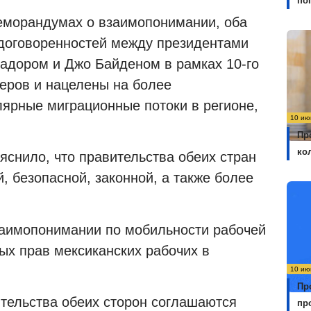
по
меморандумах о взаимопонимании, оба
 договоренностей между президентами
дором и Джо Байденом в рамках 10-го
еров и нацелены на более
лярные миграционные потоки в регионе,
10 ию
Пр
ко
яснило, что правительства обеих стран
 безопасной, законной, а также более
аимопонимании по мобильности рабочей
ых прав мексиканских рабочих в
10 ию
Пр
тельства обеих сторон соглашаются
пр