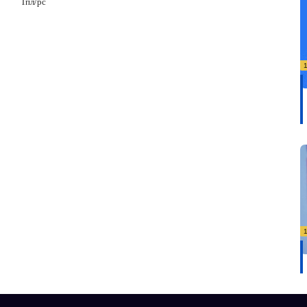
Тпл/рс