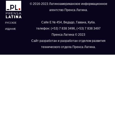
© 2016-2023 Латиноамериканское информационное
агентство Пренса Латина.
Calle E № 454, Ведадо, Гавана, Куба.
РУССКОЕ
телефон: (+53) 7 838 3496, (+53) 7 838 3497
ИЗДАНИЕ
Пренса Латина © 2023
Сайт разработан и разработан отделом развития
технического отдела Пренса Латина.