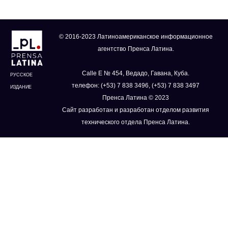
© 2016-2023 Латиноамериканское информационное
агентство Пренса Латина.
Calle E № 454, Ведадо, Гавана, Куба.
РУССКОЕ
телефон: (+53) 7 838 3496, (+53) 7 838 3497
ИЗДАНИЕ
Пренса Латина © 2023
Сайт разработан и разработан отделом развития
технического отдела Пренса Латина.