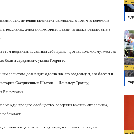
26 се
Ро
яд
ованный действующий президент размышлял о том, что пережила
и агрессивных действий, которые правые пытались реализовать в
.
ли в этом недавнем, посвятили себя прямо противоположному, жестоко
ло боль и страдания», указал Родригес.
26 ма
усным расчетом, делающим одолжение его владельцам, его боссам и
Ро
те
 в истории Соединенных Штатов — Дональду Трампу,
ив Венесуэлы».
аемое международное сообщество, совершив высший акт расизма,
а побеждает.
ы должны праздновать победу мира, и сослался на тех, кто
12 ма