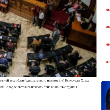
.
06
.
06
.
06
.
07
нальной ассамблеи (однопалатного парламента) Венесуэлы Хорхе
лом, которое пытались навязать оппозиционные группы.