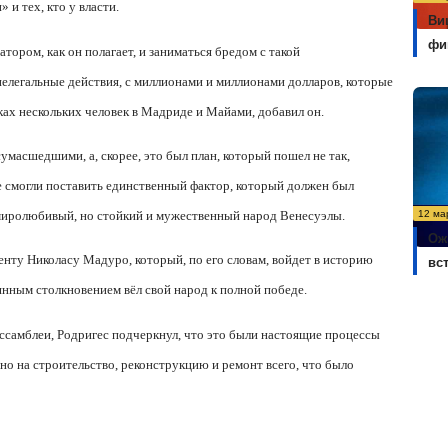
 и тех, кто у власти.
Ви
фи
тором, как он полагает, и заниматься бредом с такой
 нелегальные действия, с миллионами и миллионами долларов, которые
ках нескольких человек в Мадриде и Майами, добавил он.
 сумасшедшими, а, скорее, это был план, который пошел не так,
е смогли поставить единственный фактор, который должен был
12 ма
 миролюбивый, но стойкий и мужественный народ Венесуэлы.
Ож
нту Николасу Мадуро, который, по его словам, войдет в историю
вс
янным столкновением вёл свой народ к полной победе.
ссамблеи, Родригес подчеркнул, что это были настоящие процессы
но на строительство, реконструкцию и ремонт всего, что было