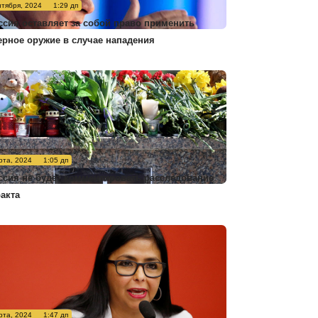
нтября, 2024
1:29 дп
ссия оставляет за собой право применить
ерное оружие в случае нападения
рта, 2024
1:05 дп
ссия не будет комментировать расследование
ракта
рта, 2024
1:47 дп