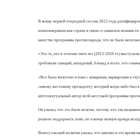
В конце первой очередной сессии 2023 года ратифицир
южноамериканская страна в связи со шквалом ненависти 
качестве программы против народа, что не было мелочью
«Это те, кто в течение пяти лет (2015-2020 гг.) выступа
требовали санкций, нападений, блокад и всего, что означа
«Все было вплетено в план с коварным, варварским и гн
самому жестокому президенту, который когда-либо был
интеллектуальный автор всей жестокой программы прот
Он указал, что это было нелегко, потому что так назыв
решило поддержать ложь, но в конце концов правда всегд
Венесуэльский политик указал, что именно в это время м