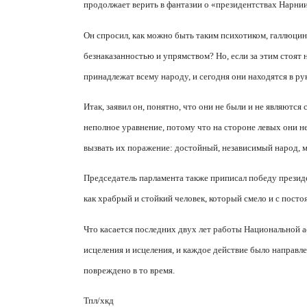
продолжает верить в фантазии о «президентствах Нарнии»
Он спросил, как можно быть таким психотиком, галлюцина
безнаказанностью и упрямством? Но, если за этим стоят
принадлежат всему народу, и сегодня они находятся в ру
Итак, заявил он, понятно, что они не были и не являются
неполное уравнение, потому что на стороне левых они н
вызвать их поражение: достойный, независимый народ,
Председатель парламента также приписал победу президе
как храбрый и стойкий человек, который смело и с посто
Что касается последних двух лет работы Национальной а
исцеления и исцеления, и каждое действие было направле
повреждено в то время.
Тпл/хкд