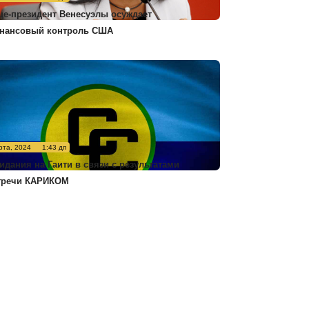
це-президент Венесуэлы осуждает
нансовый контроль США
рта, 2024
1:43 дп
идания на Гаити в связи с результатами
тречи КАРИКОМ