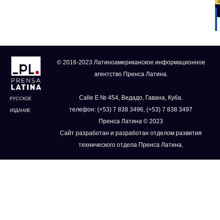
© 2016-2023 Латиноамериканское информационное
агентство Пренса Латина.
Calle E № 454, Ведадо, Гавана, Куба.
РУССКОЕ
телефон: (+53) 7 838 3496, (+53) 7 838 3497
ИЗДАНИЕ
Пренса Латина © 2023
Сайт разработан и разработан отделом развития
технического отдела Пренса Латина.