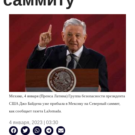
Мехико, 4 января (Пренса Латина) Группа безопасности президента
США Джо Байдена уже прибыла в Мексику на Северный саммит,
как сообщает газета
La
Jornada
.
4 января, 2023 | 03:30