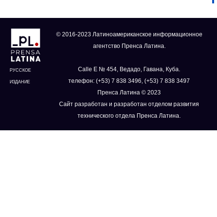
© 2016-2023 Латиноамериканское информационное
агентство Пренса Латина.
Calle E № 454, Ведадо, Гавана, Куба.
РУССКОЕ
телефон: (+53) 7 838 3496, (+53) 7 838 3497
ИЗДАНИЕ
Пренса Латина © 2023
Сайт разработан и разработан отделом развития
технического отдела Пренса Латина.