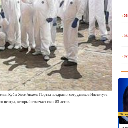
.
06
.
06
.
07
нения Кубы Хосе Анхель Портал поздравил сотрудников Института
ого центра, который отмечает свое 85-летие.
26 се
Ро