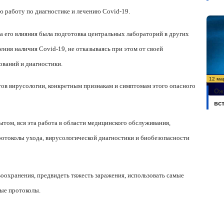
ю работу по диагностике и лечению
Covid
-19.
 его влияния была подготовка центральных лабораторий в других
ления наличия
Covid
-19, не отказываясь при этом от своей
ований и диагностики.
12 ма
ов вирусологии, конкретным признакам и симптомам этого опасного
Ож
вс
том, вся эта работа в области медицинского обслуживания,
ротоколы ухода, вирусологической диагностики и биобезопасности
оохранения, предвидеть тяжесть заражения, использовать самые
ые протоколы.