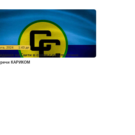
рта, 2024
1:43 дп
идания на Гаити в связи с результатами
тречи КАРИКОМ