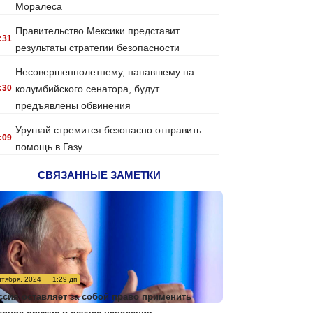
Моралеса
Правительство Мексики представит
:31
результаты стратегии безопасности
Несовершеннолетнему, напавшему на
:30
колумбийского сенатора, будут
предъявлены обвинения
Уругвай стремится безопасно отправить
:09
помощь в Газу
СВЯЗАННЫЕ ЗАМЕТКИ
нтября, 2024
1:29 дп
ссия оставляет за собой право применить