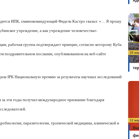
яд
аходится ИПК, главнокомандующий Фидель Кастро сказал: «… Я прошу
кубинское учреждение, а как учреждение человечества».
ции, рабочая группа подтверждает принцип, согласно которому Куба
26 ма
оем поздравительном послании, опубликованном на веб-сайте
Ро
те
дила
IPK
Национальную премию за результаты научных исследований
 за эти годы получил международное признание благодаря
сследователей.
12 ма
кробиологии, паразитологии, тропической медицины, клинической и
Ви
фи