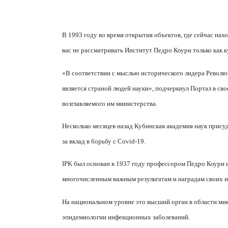
В 1993 году во время открытия объектов, где сейчас н
вас не рассматривать Институт Педро Коури только как 
«В соответствии с мыслью исторического лидера Револю
является страной людей науки», подчеркнул Портал в св
возглавляемого им министерства.
Несколько месяцев назад Кубинская академия наук прису
за вклад в борьбу с
Covid
-19.
IPK
был основан в 1937 году профессором Педро Коури и
многочисленным важным результатам и наградам своих и
На национальном уровне это высший орган в области ми
эпидемиологии инфекционных заболеваний.