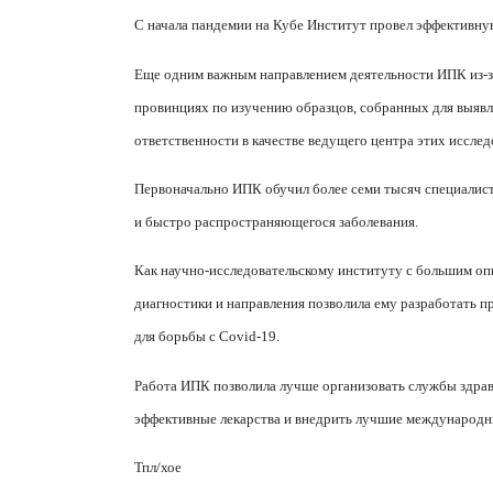
С начала пандемии на Кубе Институт провел эффективну
Еще одним важным направлением деятельности ИПК из-за
провинциях по изучению образцов, собранных для выяв
ответственности в качестве ведущего центра этих исслед
Первоначально ИПК обучил более семи тысяч специалист
и быстро распространяющегося заболевания.
Как научно-исследовательскому институту с большим опы
диагностики и направления позволила ему разработать п
для борьбы с
Covid
-19.
Работа ИПК позволила лучше организовать службы здрав
эффективные лекарства и внедрить лучшие международн
Тпл/хое