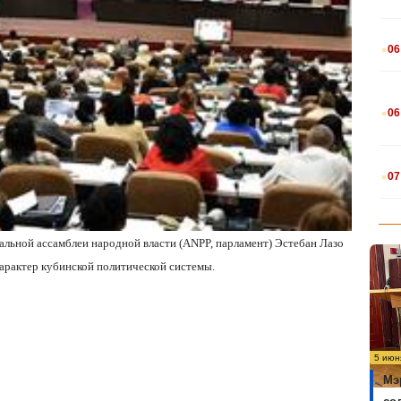
.
06
.
06
.
07
альной ассамблеи народной власти (ANPP, парламент) Эстебан Лазо
арактер кубинской политической системы.
5 июн
Мэ