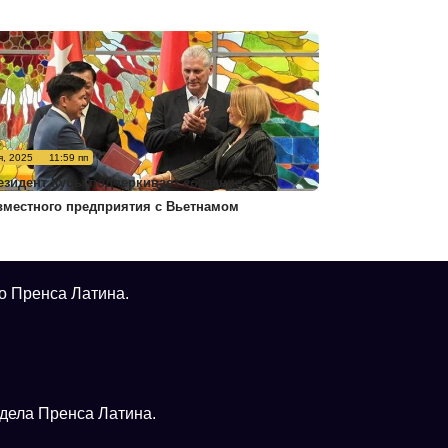
я, 2025
11:59 пп
езидент Кубы подчеркивает создание
вместного предприятия с Вьетнамом
о Пренса Латина.
тдела Пренса Латина.