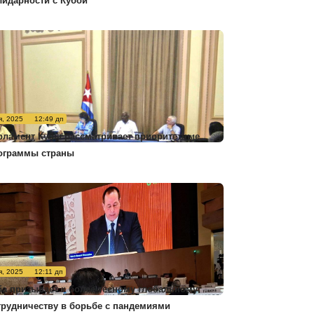
лидарности с Кубой
я, 2025
12:49 дп
рламент Кубы рассматривает приоритетные
ограммы страны
я, 2025
12:11 дп
ба призывает к более тесному глобальному
трудничеству в борьбе с пандемиями