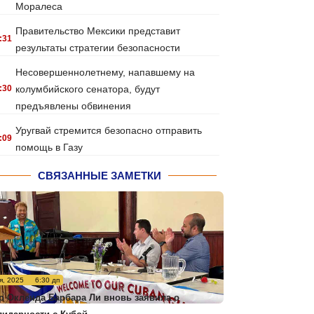
Моралеса
Правительство Мексики представит
:31
результаты стратегии безопасности
Несовершеннолетнему, напавшему на
:30
колумбийского сенатора, будут
предъявлены обвинения
Уругвай стремится безопасно отправить
:09
помощь в Газу
СВЯЗАННЫЕ ЗАМЕТКИ
я, 2025
6:30 дп
р Окленда Барбара Ли вновь заявила о