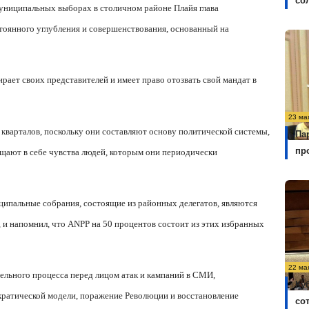
со
 муниципальных выборах в столичном районе Плайя глава
стоянного углубления и совершенствования, основанный на
ирает своих представителей и имеет право отозвать свой мандат в
23 ма
 кварталов, поскольку они составляют основу политической системы,
Па
пр
щают в себе чувства людей, которым они периодически
иципальные собрания, состоящие из районных делегатов, являются
 и напомнил, что ANPP на 50 процентов состоит из этих избранных
22 ма
ельного процесса перед лицом атак и кампаний в СМИ,
Ку
ократической модели, поражение Революции и восстановление
со