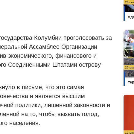
26 се
Ро
яд
государства Колумбии проголосовать за
неральной Ассамблее Организации
в экономического, финансового и
ного Соединенными Штатами острову
26 ма
Ро
те
нуло в письме, что это самая
ловечества и является высшим
чной политики, лишенной законности и
енной на то, чтобы вызвать голод,
ого населения.
12 ма