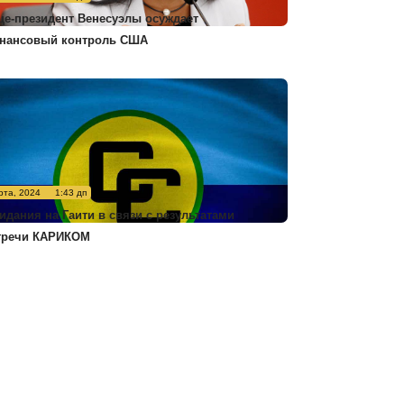
це-президент Венесуэлы осуждает
нансовый контроль США
рта, 2024
1:43 дп
идания на Гаити в связи с результатами
тречи КАРИКОМ