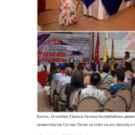
Богота, 18 ноября (Пренса Латина) Колумбийское движе
правительству Густаво Петро за ответ на его просьбу о