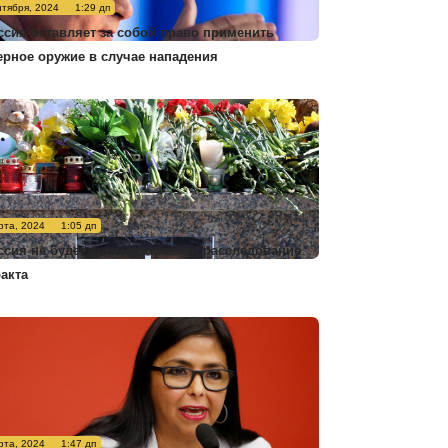
нтября, 2024
1:29 дп
ссия оставляет за собой право применить
ерное оружие в случае нападения
рта, 2024
1:05 дп
ссия не будет комментировать расследование
ракта
рта, 2024
1:47 дп