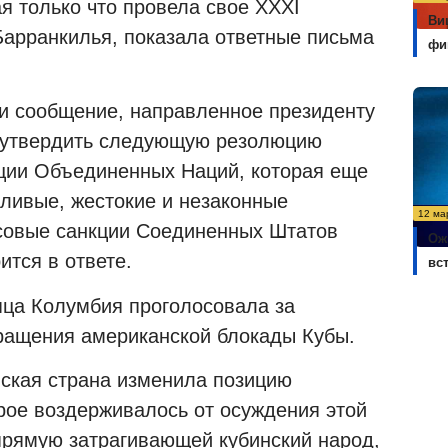
ая только что провела свое
XXXI
Ви
Барранкилья, показала ответные письма
фи
и сообщение, направленное президенту
т утвердить следующую резолюцию
ции Объединенных Наций, которая еще
дливые, жестокие и незаконные
12 ма
нсовые санкции Соединенных Штатов
Ож
ится в ответе.
вс
яца Колумбия проголосовала за
ращения американской блокады Кубы.
ская страна изменила позицию
рое воздерживалось от осуждения этой
прямую затрагивающей кубинский народ,