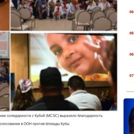
.
06
.
06
.
06
.
07
ние солидарности с Кубой (
MCSC
) выразило благодарность
 голосовании в ООН против блокады Кубы.