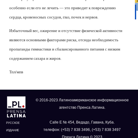
особенно если его не лечить — это приводит к повреждению
сердца, кровеносных сосудов, глаз, почек и нервов.
Избыточный вес, ожирение и отсутствие физической активности
являются основными факторами риска, отсюда необходимость
пропаганды гимнастики и сбалансированного питания с низким
содержанием сахара и жиров.
Тпл/мпв
© 2016-2023 Латиноамериканское информационное
агентство Пренса Латина.
Calle E № 454, Ведадо, Гавана, Куба.
РУССКОЕ
телефон: (+53) 7 838 3496, (+53) 7 838 3497
ИЗДАНИЕ
Пренса Латина © 2023