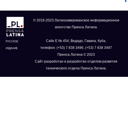
© 2016-2023 Латиноамериканское информационное
агентство Пренса Латина.
Calle E № 454, Ведадо, Гавана, Куба.
РУССКОЕ
телефон: (+53) 7 838 3496, (+53) 7 838 3497
ИЗДАНИЕ
Пренса Латина © 2023
Сайт разработан и разработан отделом развития
технического отдела Пренса Латина.