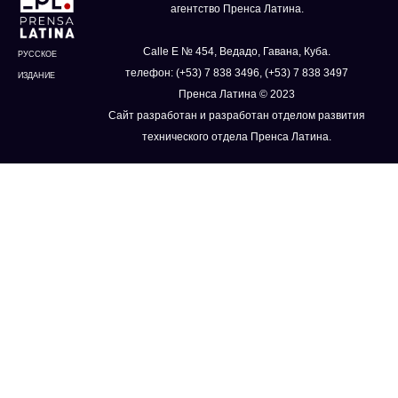
агентство Пренса Латина.
Calle E № 454, Ведадо, Гавана, Куба.
РУССКОЕ
телефон: (+53) 7 838 3496, (+53) 7 838 3497
ИЗДАНИЕ
Пренса Латина © 2023
Сайт разработан и разработан отделом развития
технического отдела Пренса Латина.