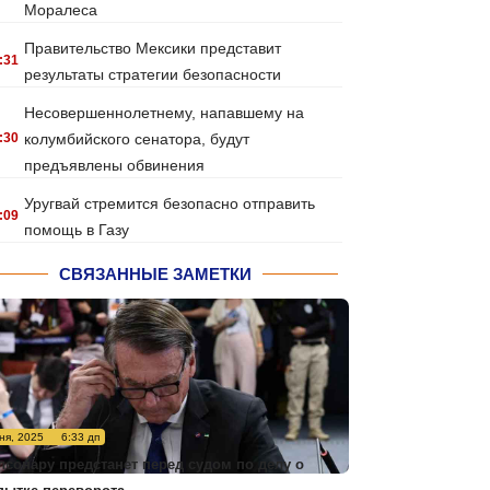
Моралеса
Правительство Мексики представит
:31
результаты стратегии безопасности
Несовершеннолетнему, напавшему на
:30
колумбийского сенатора, будут
предъявлены обвинения
Уругвай стремится безопасно отправить
:09
помощь в Газу
СВЯЗАННЫЕ ЗАМЕТКИ
ня, 2025
6:33 дп
лсонару предстанет перед судом по делу о