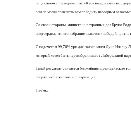
социальной справедливости. «Куба поздравляет вас, доро
они не могли помешать вам победить народным голосова
Со своей стороны, министр иностранных дел Бруно Родр
подтвердил, что его избрание является «победой против 
С подсчетом 99,76% урн для голосования Луис Инасиу Л
который хотел быть переизбранным от Либеральной парт
Такой результат считается ближайшим президентским го
погрязшего в жестокой поляризации.
Тпл/
мкс