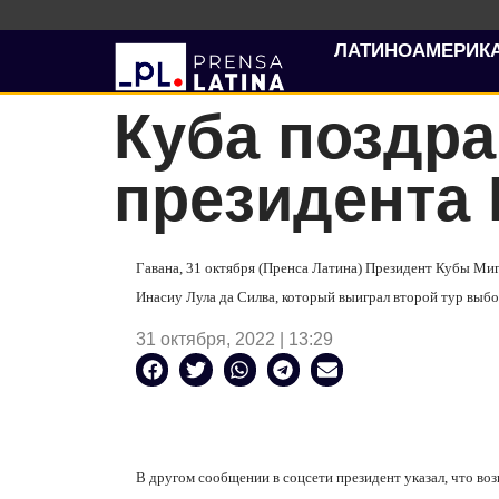
ЛАТИНОАМЕРИК
Куба поздра
президента 
Гавана, 31 октября (Пренса Латина) Президент Кубы Ми
Инасиу Лула да Силва, который выиграл второй тур выб
31 октября, 2022 | 13:29
В другом сообщении в соцсети президент указал, что в