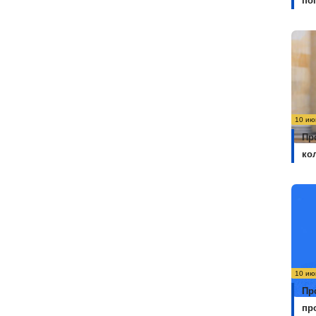
по
10 ию
Пр
ко
10 ию
Пр
пр