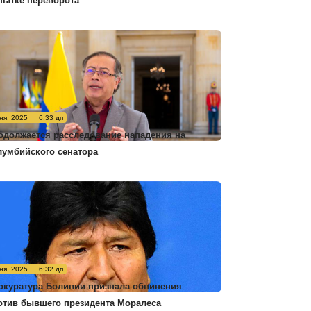
пытке переворота
ня, 2025
6:33 дп
одолжается расследование нападения на
лумбийского сенатора
ня, 2025
6:32 дп
окуратура Боливии признала обвинения
отив бывшего президента Моралеса