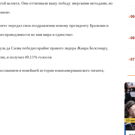
гой коллега; Они оттягивали вашу победу зверскими методами, но
.
нием».
06
игес передал свои поздравления новому президенту Бразилии и
.
несправедливости во имя мира и единства».
06
ула да Силва победил крайне правого лидера Жаира Болсонару,
.
ии, и получил 49,11% голосов.
07
лосованием в новейшей истории южноамериканского гиганта,
10 ию
Бо