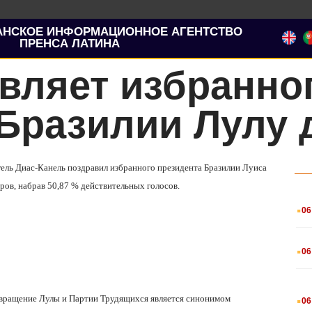
АНСКОЕ ИНФОРМАЦИОННОЕ АГЕНТСТВО
ПРЕНСА ЛАТИНА
вляет избранно
Бразилии Лулу 
гель Диас-Канель поздравил избранного президента Бразилии Луиса
оров,
набрав 50,87 % действительных голосов.
.
06
.
06
.
озвращение Лулы и Партии Трудящихся является синонимом
06