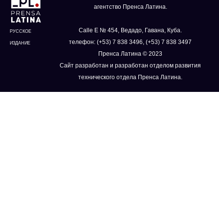
агентство Пренса Латина.
Calle E № 454, Ведадо, Гавана, Куба.
РУССКОЕ
телефон: (+53) 7 838 3496, (+53) 7 838 3497
ИЗДАНИЕ
Пренса Латина © 2023
Сайт разработан и разработан отделом развития
технического отдела Пренса Латина.