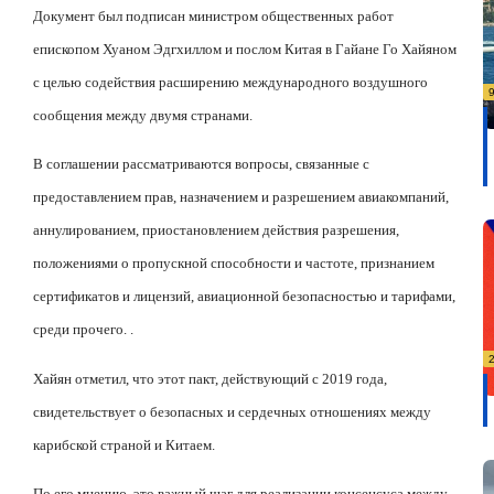
Документ был подписан министром общественных работ
епископом Хуаном Эдгхиллом и послом Китая в Гайане Го Хайяном
с целью содействия расширению международного воздушного
сообщения между двумя странами.
В соглашении рассматриваются вопросы, связанные с
предоставлением прав, назначением и разрешением авиакомпаний,
аннулированием, приостановлением действия разрешения,
положениями о пропускной способности и частоте, признанием
сертификатов и лицензий, авиационной безопасностью и тарифами,
среди прочего. .
Хайян отметил, что этот пакт, действующий с 2019 года,
свидетельствует о безопасных и сердечных отношениях между
карибской страной и Китаем.
По его мнению, это важный шаг для реализации консенсуса между