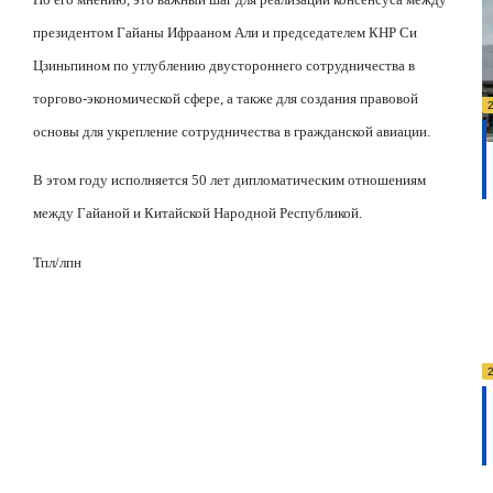
президентом Гайаны Ифрааном Али и председателем КНР Си
Цзиньпином по углублению двустороннего сотрудничества в
торгово-экономической сфере, а также для создания правовой
основы для укрепление сотрудничества в гражданской авиации.
В этом году исполняется 50 лет дипломатическим отношениям
между Гайаной и Китайской Народной Республикой.
Тпл/
лпн