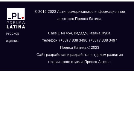
© 2016-2023 Латиноамериканское информационное
агентство Пренса Латина.
Calle E № 454, Ведадо, Гавана, Куба.
РУССКОЕ
телефон: (+53) 7 838 3496, (+53) 7 838 3497
ИЗДАНИЕ
Пренса Латина © 2023
Сайт разработан и разработан отделом развития
технического отдела Пренса Латина.