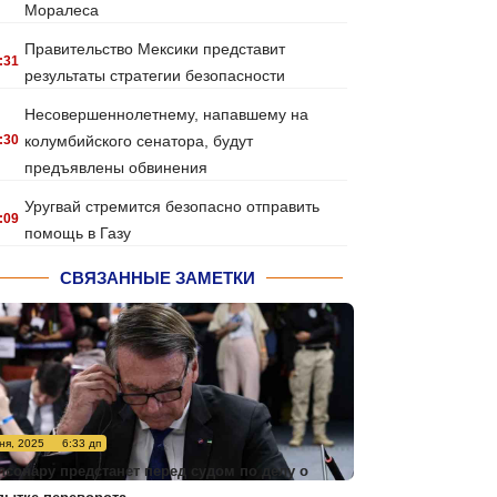
Моралеса
Правительство Мексики представит
:31
результаты стратегии безопасности
Несовершеннолетнему, напавшему на
:30
колумбийского сенатора, будут
предъявлены обвинения
Уругвай стремится безопасно отправить
:09
помощь в Газу
СВЯЗАННЫЕ ЗАМЕТКИ
ня, 2025
6:33 дп
лсонару предстанет перед судом по делу о