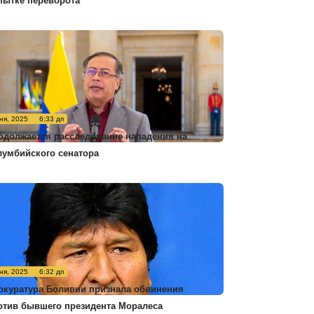
пытке переворота
ня, 2025
6:33 дп
одолжается расследование нападения на
лумбийского сенатора
ня, 2025
6:32 дп
окуратура Боливии признала обвинения
отив бывшего президента Моралеса