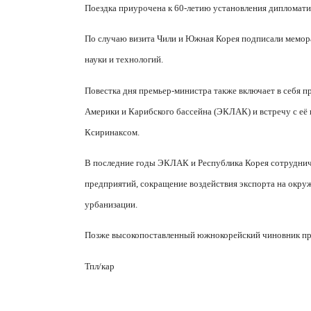
Поездка приурочена к 60-летию установления дипломат
По случаю визита Чили и Южная Корея подписали мемор
науки и технологий.
Повестка дня премьер-министра также включает в себя 
Америки и Карибского бассейна (ЭКЛАК) и встречу с её
Ксиринаксом.
В последние годы ЭКЛАК и Республика Корея сотруднича
предприятий, сокращение воздействия экспорта на окр
урбанизации.
Позже высокопоставленный южнокорейский чиновник про
Тпл/кар