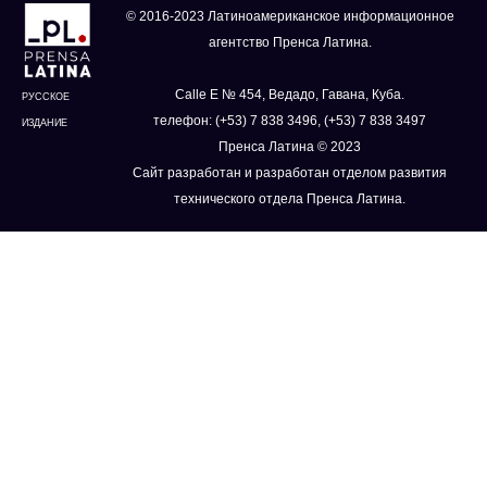
© 2016-2023 Латиноамериканское информационное
агентство Пренса Латина.
Calle E № 454, Ведадо, Гавана, Куба.
РУССКОЕ
телефон: (+53) 7 838 3496, (+53) 7 838 3497
ИЗДАНИЕ
Пренса Латина © 2023
Сайт разработан и разработан отделом развития
технического отдела Пренса Латина.