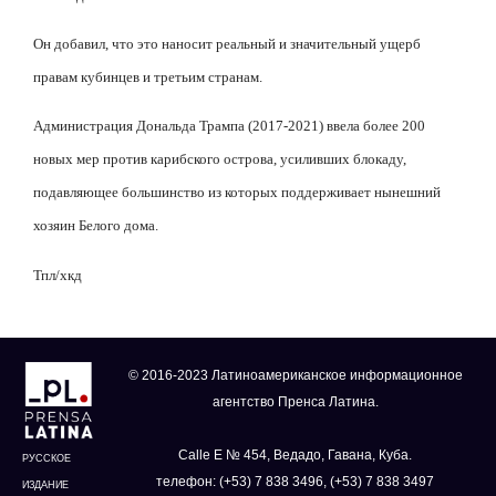
Он добавил, что это наносит реальный и значительный ущерб
правам кубинцев и третьим странам.
Администрация Дональда Трампа (2017-2021) ввела более 200
новых мер против карибского острова, усиливших блокаду,
подавляющее большинство из которых поддерживает нынешний
хозяин Белого дома.
Тпл/хкд
© 2016-2023 Латиноамериканское информационное
агентство Пренса Латина.
Calle E № 454, Ведадо, Гавана, Куба.
РУССКОЕ
телефон: (+53) 7 838 3496, (+53) 7 838 3497
ИЗДАНИЕ