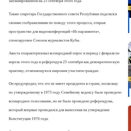
запланированном на 25 сентября этого года.
Также секретарь Государственного совета Республики поделился
своими соображениями по поводу этого процесса, открыв
пространство для видеоконференций «Из парламента»,
спонсируемое Союзом журналистов Кубы.
Акоста охарактеризовал всенародный опрос в период с февраля по
апрель этого года и референдум 25 сентября как демократическую
практику, отличающуюся широким участием граждан.
Он предупредил, что это не имеет прецедента в стране, поскольку
по утвержденному в 1975 году Семейному кодексу было проведено
всенародное голосование, но не было проведено референдума,
который впервые проводился для вынесения на утверждение
Конституции 1976 года.