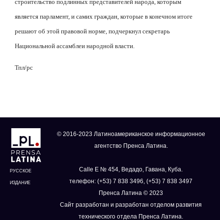
строительство подлинных представителей народа, которым
является парламент, и самих граждан, которые в конечном итоге
решают об этой правовой норме, подчеркнул секретарь
Национальной ассамблеи народной власти.
Тпл/рс
© 2016-2023 Латиноамериканское информационное
агентство Пренса Латина.
Calle E № 454, Ведадо, Гавана, Куба.
РУССКОЕ
телефон: (+53) 7 838 3496, (+53) 7 838 3497
ИЗДАНИЕ
Пренса Латина © 2023
Сайт разработан и разработан отделом развития
технического отдела Пренса Латина.