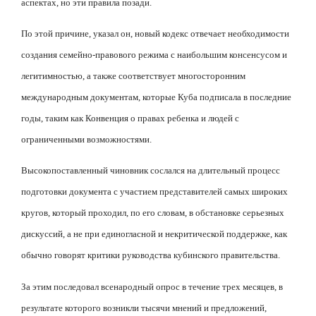
аспектах, но эти правила позади.
По этой причине, указал он, новый кодекс отвечает необходимости
создания семейно-правового режима с наибольшим консенсусом и
легитимностью, а также соответствует многосторонним
международным документам, которые Куба подписала в последние
годы, таким как Конвенция о правах ребенка и людей с
ограниченными возможностями.
Высокопоставленный чиновник сослался на длительный процесс
подготовки документа с участием представителей самых широких
кругов, который проходил, по его словам, в обстановке серьезных
дискуссий, а не при единогласной и некритической поддержке, как
обычно говорят критики руководства кубинского правительства.
За этим последовал всенародный опрос в течение трех месяцев, в
результате которого возникли тысячи мнений и предложений,