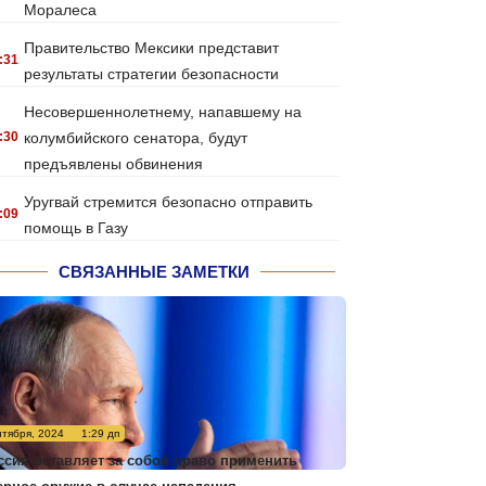
Моралеса
Правительство Мексики представит
:31
результаты стратегии безопасности
Несовершеннолетнему, напавшему на
:30
колумбийского сенатора, будут
предъявлены обвинения
Уругвай стремится безопасно отправить
:09
помощь в Газу
СВЯЗАННЫЕ ЗАМЕТКИ
нтября, 2024
1:29 дп
ссия оставляет за собой право применить