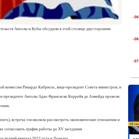
.
06
ительств Анголы и Кубы обсудили в этой столице двусторонние
.
06
.
07
й комиссии Рикардо Кабрисас, вице-президент Совета министров, и
ри президенте Анголы Адао Франсиско Коррейя де Алмейда провели
чник.
inrex
), встреча «позволила рассмотреть экономические отношения и
26 се
же согласовать график работы до
XV
заседания
Ро
оследний квартал 2022 года в Луанде».