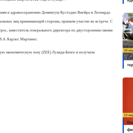
яд
ниям и здравоохранению Домингуш Кустодио Виейра и Леонардо
альных лиц принимающей стороны, приняли участие во встрече. С
рос, заместитель генерального директора по двусторонним связям
S
.
A
. Карлос Мартинес.
26 ма
ную экономическую зону (
ZEE
) Луанда-Бенго и получила
Ро
те
12 ма
Ви
фи