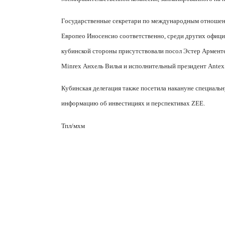
Государственные секретари по международным отноше
Европео Иносенсио соответственно, среди других офици
кубинской стороны присутствовали посол Эстер Арменте
Minrex
Анхель Вилья и исполнительный президент
Antex
Кубинская делегация также посетила накануне специаль
информацию об инвестициях и перспективах
ZEE
.
Тпл/мхм