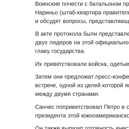
Воинские почести с батальоном п
Нариньо (штаб-квартира правитель
и обсудят вопросы, представляющ
В акте протокола были представл
двух лидеров на этой официальной
главу государства.
Их приветствовали войска, одеты
Затем они предложат пресс-конфе
встрече, одной из целей которой 
между двумя странами.
Санчес поприветствовал Петро в с
президента этой южноамериканско
Он также выразит готовность внес