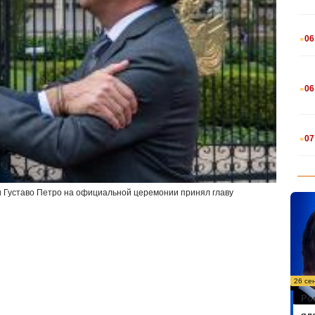
.
06
.
06
.
07
и Густаво Петро на официальной церемонии принял главу
26 се
Ро