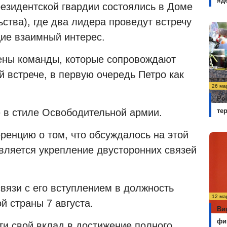
яд
резидентской гвардии состоялись в Доме
ства), где два лидера проведут встречу
ие взаимный интерес.
ены команды, которые сопровождают
 встрече, в первую очередь Петро как
26 ма
Ро
е в стиле Освободительной армии.
те
ренцию о том, что обсуждалось на этой
является укрепление двусторонних связей
вязи с его вступлением в должность
12 ма
й страны 7 августа.
Ви
фи
ти свой вклад в достижение полного