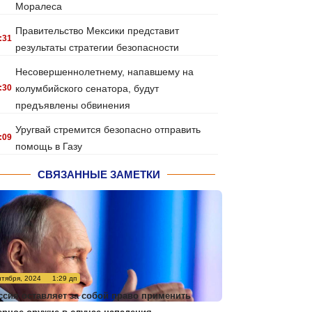
Моралеса
Правительство Мексики представит
:31
результаты стратегии безопасности
Несовершеннолетнему, напавшему на
:30
колумбийского сенатора, будут
предъявлены обвинения
Уругвай стремится безопасно отправить
:09
помощь в Газу
СВЯЗАННЫЕ ЗАМЕТКИ
нтября, 2024
1:29 дп
ссия оставляет за собой право применить