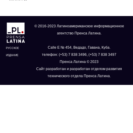
© 2016-2023 Латиноамериканское информационное
агентство Пренса Латина.
Calle E № 454, Ведадо, Гавана, Куба.
РУССКОЕ
телефон: (+53) 7 838 3496, (+53) 7 838 3497
ИЗДАНИЕ
Пренса Латина © 2023
Сайт разработан и разработан отделом развития
технического отдела Пренса Латина.