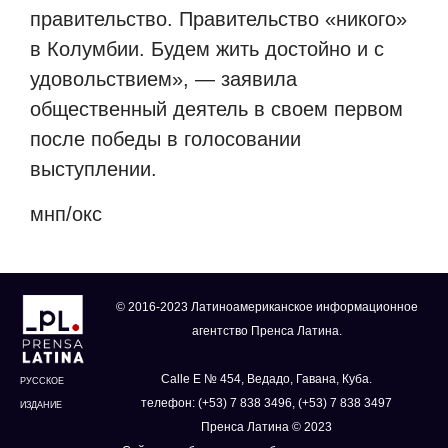
правительство. Правительство «никого»
в Колумбии. Будем жить достойно и с
удовольствием», — заявила
общественный деятель в своем первом
после победы в голосовании
выступлении.
мнп/окс
© 2016-2023 Латиноамериканское информационное
агентство Пренса Латина.
Calle E № 454, Ведадо, Гавана, Куба.
РУССКОЕ
телефон: (+53) 7 838 3496, (+53) 7 838 3497
ИЗДАНИЕ
Пренса Латина © 2023