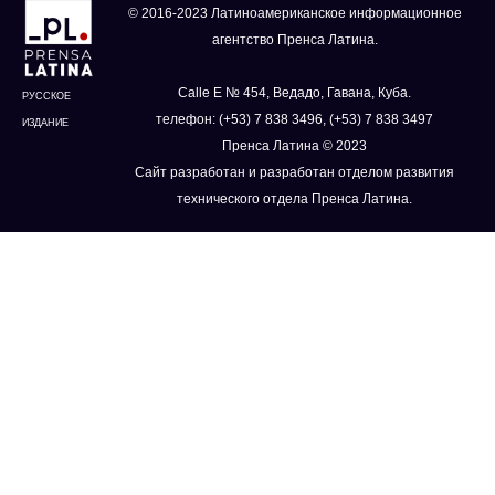
© 2016-2023 Латиноамериканское информационное
агентство Пренса Латина.
Calle E № 454, Ведадо, Гавана, Куба.
РУССКОЕ
телефон: (+53) 7 838 3496, (+53) 7 838 3497
ИЗДАНИЕ
Пренса Латина © 2023
Сайт разработан и разработан отделом развития
технического отдела Пренса Латина.